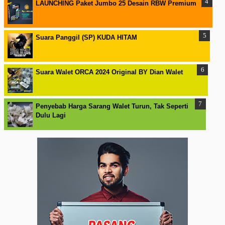
LAUNCHING Paket Jumbo 25 Desain RBW Premium
Suara Panggil (SP) KUDA HITAM
Suara Walet ORCA 2024 Original BY Dian Walet
Penyebab Harga Sarang Walet Turun, Tak Seperti
Dulu Lagi