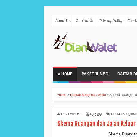
About Us
Contact Us
Privacy Policy
Discl
HOME
PAKET JUMBO
DAFTAR D
Home
»
Rumah Bangunan Walet
»
Skema Ruangan da
DIAN WALET
6:18 AM
Rumah Bangunan
Skema Ruangan dan Jalan Keluar
Skema Ruangan 