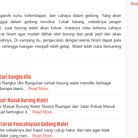
Wal
garuhi suhu, kelembapan, dan cahaya dalam gedung. Yang akan
nggal dalam gedung tersebut. Letak lubang, sebaiknya jangan
, saat burung walet akan keluar, matanya silau terkena cahaya
cat hitam agar mudah dilihat oleh burung dari jarak jauh dan akan
hnya. Di samping itu, pengecatan dengan warna hitam dapat pula
sehingga ruangan menjadi lebih gelap. Walet lebih suka bersarang
ari Rangka Ulin
 Rangka Ulin Bangunan rumah burung walet memiliki berbagai
eberapa daera…
Read More...
luar Masuk Burung Walet
r Masuk Burung Walet Skema Ruangan dan Jalan Keluar Masuk
uat bertingkat d…
Read More...
aturan Pencahayaan Gedung Walet
et sebaiknya dari kapur yang cukup halus dan rata agar tidak
 Walet yang men…
Read More...