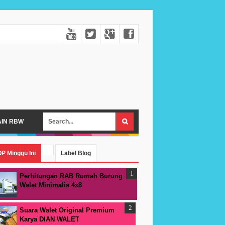
AIN RBW
P Minggu Ini
Label Blog
Perhitungan RAB Rumah Burung
Walet Minimalis 4x8
Suara Walet Original Premium
Karya DIAN WALET