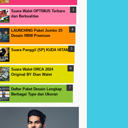
Suara Walet OPTIMUS Terbaru
dan Berkualitas
LAUNCHING Paket Jumbo 25
Desain RBW Premium
Suara Panggil (SP) KUDA HITAM
Suara Walet ORCA 2024
Original BY Dian Walet
Daftar Paket Desain Lengkap
Berbagai Type dan Ukuran