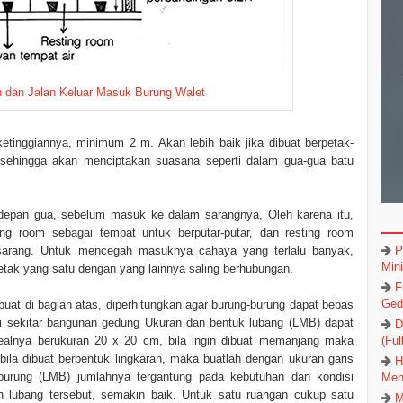
dan Jalan Keluar Masuk Burung Walet
etinggiannya, minimum 2 m. Akan lebih baik jika dibuat berpetak-
 sehingga akan menciptakan suasana seperti dalam gua-gua batu
di depan gua, sebelum masuk ke dalam sarangnya, Oleh karena itu,
ing room sebagai tempat untuk berputar-putar, dan resting room
ersarang. Untuk mencegah masuknya cahaya yang terlalu banyak,
P
Min
petak yang satu dengan yang lainnya saling berhubungan.
F
Ged
uat di bagian atas, diperhitungkan agar burung-burung dapat bebas
i sekitar bangunan gedung Ukuran dan bentuk lubang (LMB) dapat
D
 idealnya berukuran 20 x 20 cm, bila ingin dibuat memanjang maka
(Ful
ila dibuat berbentuk lingkaran, maka buatlah dengan ukuran garis
H
urung (LMB) jumlahnya tergantung pada kebutuhan dan kondisi
Men
h lubang tersebut, semakin baik. Untuk satu ruangan cukup satu
M