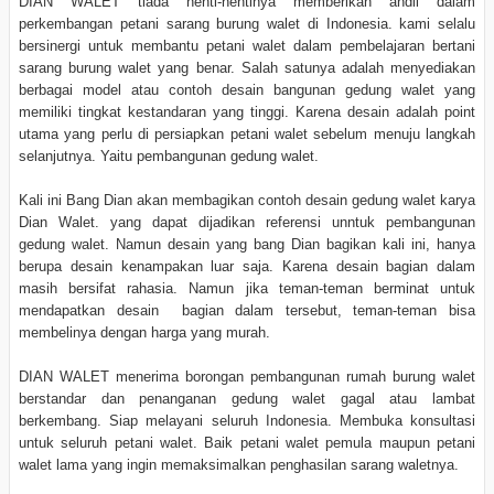
DIAN WALET tiada henti-hentinya memberikan andil dalam
perkembangan petani sarang burung walet di Indonesia. kami selalu
bersinergi untuk membantu petani walet dalam pembelajaran bertani
sarang burung walet yang benar. Salah satunya adalah menyediakan
berbagai model atau contoh desain bangunan gedung walet yang
memiliki tingkat kestandaran yang tinggi. Karena desain adalah point
utama yang perlu di persiapkan petani walet sebelum menuju langkah
selanjutnya. Yaitu pembangunan gedung walet.
Kali ini Bang Dian akan membagikan contoh desain gedung walet karya
Dian Walet. yang dapat dijadikan referensi unntuk pembangunan
gedung walet. Namun desain yang bang Dian bagikan kali ini, hanya
berupa desain kenampakan luar saja. Karena desain bagian dalam
masih bersifat rahasia. Namun jika teman-teman berminat untuk
mendapatkan desain bagian dalam tersebut, teman-teman bisa
membelinya dengan harga yang murah.
DIAN WALET menerima borongan pembangunan rumah burung walet
berstandar dan penanganan gedung walet gagal atau lambat
berkembang. Siap melayani seluruh Indonesia. Membuka konsultasi
untuk seluruh petani walet. Baik petani walet pemula maupun petani
walet lama yang ingin memaksimalkan penghasilan sarang waletnya.