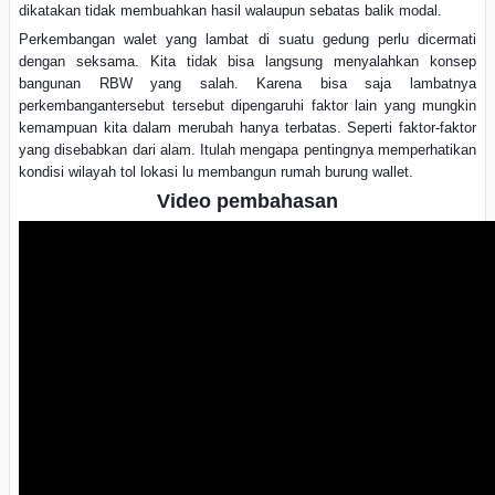
dikatakan tidak membuahkan hasil walaupun sebatas balik modal.
Perkembangan walet yang lambat di suatu gedung perlu dicermati
dengan seksama. Kita
tidak bisa langsung menyalahkan konsep
bangunan RBW yang salah. Karena bisa saja lambatnya
perkembangantersebut tersebut dipengaruhi faktor lain yang mungkin
kemampuan kita dalam merubah hanya terbatas. Seperti faktor-faktor
yang disebabkan dari alam. Itulah mengapa pentingnya memperhatikan
kondisi wilayah tol lokasi lu membangun rumah burung wallet.
Video pembahasan