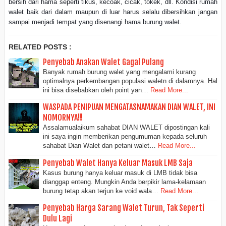
bersih dari hama seperti tikus, kecoak, cicak, tokek, dll. Kondisi rumah
walet baik dari dalam maupun di luar harus selalu dibersihkan jangan
sampai menjadi tempat yang disenangi hama burung walet.
RELATED POSTS :
Penyebab Anakan Walet Gagal Pulang
Banyak rumah burung walet yang mengalami kurang
optimalnya perkembangan populasi waletn di dalamnya. Hal
ini bisa disebabkan oleh point yan…
Read More...
WASPADA PENIPUAN MENGATASNAMAKAN DIAN WALET, INI
NOMORNYA!!!
Assalamualaikum sahabat DIAN WALET dipostingan kali
ini saya ingin memberikan pengumuman kepada seluruh
sahabat Dian Walet dan petani walet…
Read More...
Penyebab Walet Hanya Keluar Masuk LMB Saja
Kasus burung hanya keluar masuk di LMB tidak bisa
dianggap enteng. Mungkin Anda berpikir lama-kelamaan
burung tetap akan terjun ke void wala…
Read More...
Penyebab Harga Sarang Walet Turun, Tak Seperti
Dulu Lagi