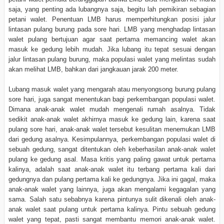
saja, yang penting ada lubangnya saja, begitu lah pemikiran sebagian
petani walet. Penentuan LMB harus memperhitungkan posisi jalur
lintasan pulang burung pada sore hari. LMB yang menghadap lintasan
walet pulang bertujuan agar saat pertama memancing walet akan
masuk ke gedung lebih mudah. Jika lubang itu tepat sesuai dengan
jalur lintasan pulang burung, maka populasi walet yang melintas sudah
akan melihat LMB, bahkan dari jangkauan jarak 200 meter.
Lubang masuk walet yang mengarah atau menyongsong burung pulang
sore hari, juga sangat menentukan bagi perkembangan populasi walet.
Dimana anak-anak walet mudah mengenali rumah asalnya. Tidak
sedikit anak-anak walet akhirnya masuk ke gedung lain, karena saat
pulang sore hari, anak-anak walet tersebut kesulitan menemukan LMB
dari gedung asalnya. Kesimpulannya, perkembangan populasi walet di
sebuah gedung, sangat ditentukan oleh keberhasilan anak-anak walet
pulang ke gedung asal. Masa kritis yang paling gawat untuk pertama
kalinya, adalah saat anak-anak walet itu terbang pertama kali dari
gedungnya dan pulang pertama kali ke gedungnya. Jika ini gagal, maka
anak-anak walet yang lainnya, juga akan mengalami kegagalan yang
sama. Salah satu sebabnya karena pintunya sulit dikenali oleh anak-
anak walet saat pulang untuk pertama kalinya. Pintu sebuah gedung
walet yang tepat, pasti sangat membantu memori anak-anak walet.