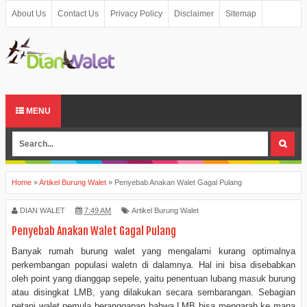
About Us
Contact Us
Privacy Policy
Disclaimer
Sitemap
MENU
Home
»
Artikel Burung Walet
»
Penyebab Anakan Walet Gagal Pulang
DIAN WALET
7:49 AM
Artikel Burung Walet
Penyebab Anakan Walet Gagal Pulang
Banyak rumah burung walet yang mengalami kurang optimalnya
perkembangan populasi waletn di dalamnya. Hal ini bisa disebabkan
oleh point yang dianggap sepele, yaitu penentuan lubang masuk burung
atau disingkat LMB, yang dilakukan secara sembarangan. Sebagian
petani walet pemula beranggapan bahwa LMB bisa mengarah ke mana